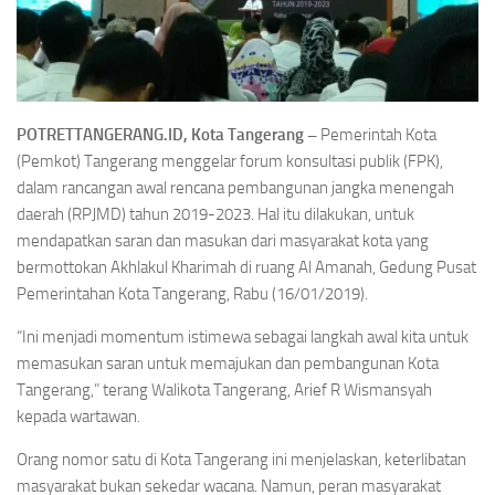
POTRETTANGERANG.ID, Kota Tangerang –
Pemerintah Kota
(Pemkot) Tangerang menggelar forum konsultasi publik (FPK),
dalam rancangan awal rencana pembangunan jangka menengah
daerah (RPJMD) tahun 2019-2023. Hal itu dilakukan, untuk
mendapatkan saran dan masukan dari masyarakat kota yang
bermottokan Akhlakul Kharimah di ruang Al Amanah, Gedung Pusat
Pemerintahan Kota Tangerang, Rabu (16/01/2019).
“Ini menjadi momentum istimewa sebagai langkah awal kita untuk
memasukan saran untuk memajukan dan pembangunan Kota
Tangerang,” terang Walikota Tangerang, Arief R Wismansyah
kepada wartawan.
Orang nomor satu di Kota Tangerang ini menjelaskan, keterlibatan
masyarakat bukan sekedar wacana. Namun, peran masyarakat