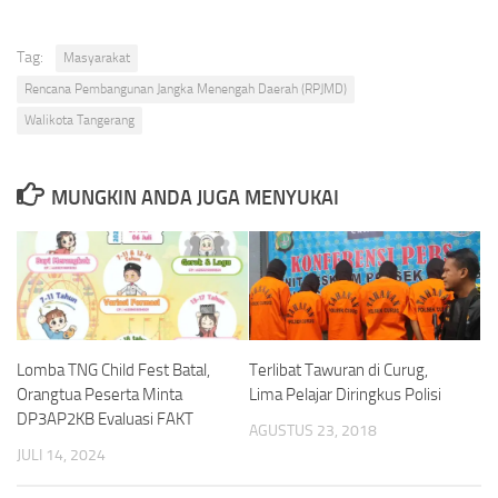
Tag:
Masyarakat
Rencana Pembangunan Jangka Menengah Daerah (RPJMD)
Walikota Tangerang
MUNGKIN ANDA JUGA MENYUKAI
Lomba TNG Child Fest Batal,
Terlibat Tawuran di Curug,
Orangtua Peserta Minta
Lima Pelajar Diringkus Polisi
DP3AP2KB Evaluasi FAKT
AGUSTUS 23, 2018
JULI 14, 2024