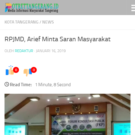
Skip to content
KOTA TANGERANG
/
NEWS
RPJMD, Arief Minta Saran Masyarakat
OLEH
REDAKTUR
·
JANUARI 16, 2019
0
0
Read Time:
1 Minute, 8 Second