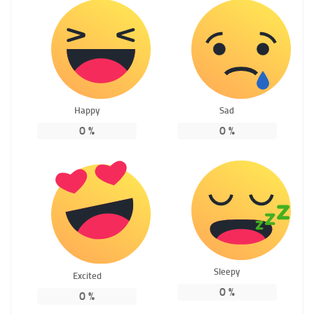
Happy
Sad
0
%
0
%
Sleepy
Excited
0
%
0
%