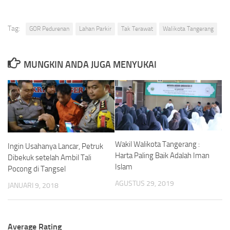
Tag:
GOR Pedurenan
Lahan Parkir
Tak Terawat
Walikota Tangerang
MUNGKIN ANDA JUGA MENYUKAI
Wakil Walikota Tangerang :
Ingin Usahanya Lancar, Petruk
Harta Paling Baik Adalah Iman
Dibekuk setelah Ambil Tali
Islam
Pocong di Tangsel
AGUSTUS 29, 2019
JANUARI 9, 2018
Average Rating