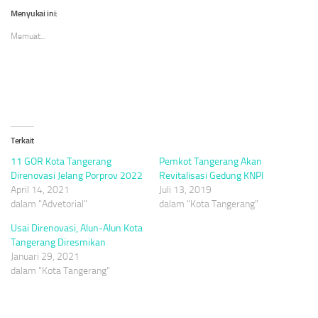
Twitter(Membuka
Facebook(Membuka
WhatsApp(Membuka
di
di
di
Menyukai ini:
jendela
jendela
jendela
yang
yang
yang
Memuat...
baru)
baru)
baru)
Terkait
11 GOR Kota Tangerang
Pemkot Tangerang Akan
Direnovasi Jelang Porprov 2022
Revitalisasi Gedung KNPI
April 14, 2021
Juli 13, 2019
dalam "Advetorial"
dalam "Kota Tangerang"
Usai Direnovasi, Alun-Alun Kota
Tangerang Diresmikan
Januari 29, 2021
dalam "Kota Tangerang"