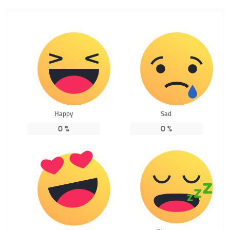
Happy
Sad
0
%
0
%