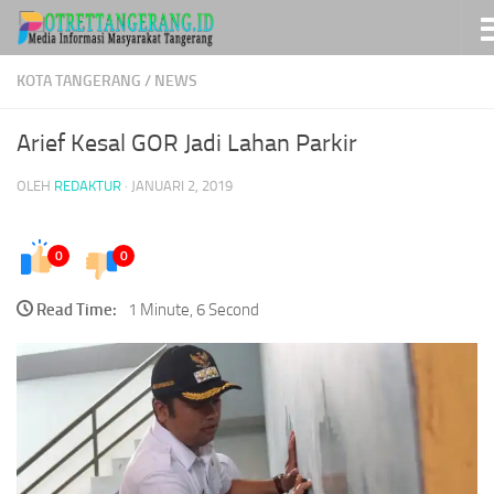
Skip to content
KOTA TANGERANG
/
NEWS
Arief Kesal GOR Jadi Lahan Parkir
OLEH
REDAKTUR
·
JANUARI 2, 2019
0
0
Read Time:
1 Minute, 6 Second