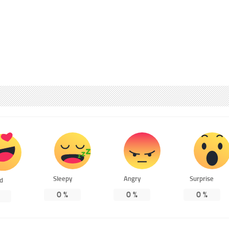
Sleepy
Angry
Surprise
ed
0
%
0
%
0
%