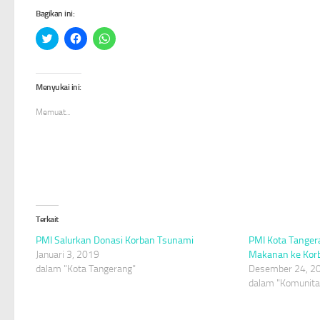
Bagikan ini:
Klik
Klik
Klik
untuk
untuk
untuk
berbagi
membagikan
berbagi
pada
di
di
Twitter(Membuka
Facebook(Membuka
WhatsApp(Membuka
di
di
di
Menyukai ini:
jendela
jendela
jendela
yang
yang
yang
baru)
baru)
baru)
Memuat...
Terkait
PMI Salurkan Donasi Korban Tsunami
PMI Kota Tanger
Januari 3, 2019
Makanan ke Kor
dalam "Kota Tangerang"
Desember 24, 2
dalam "Komunita