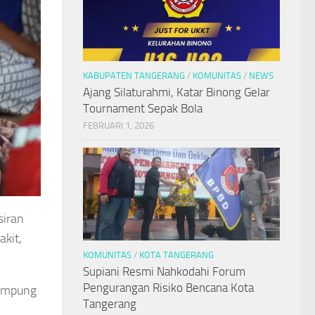
KABUPATEN TANGERANG
/
KOMUNITAS
/
NEWS
Ajang Silaturahmi, Katar Binong Gelar
Tournament Sepak Bola
FEBRUARI 1, 2026
siran
akit,
KOMUNITAS
/
KOTA TANGERANG
Supiani Resmi Nahkodahi Forum
Pengurangan Risiko Bencana Kota
Kampung
Tangerang