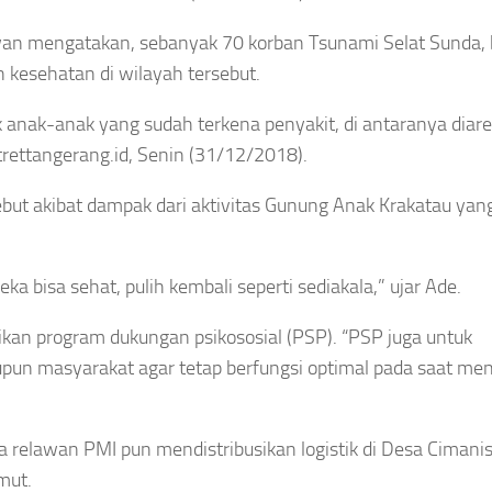
an mengatakan, sebanyak 70 korban Tsunami Selat Sunda, 
kesehatan di wilayah tersebut.
anak-anak yang sudah terkena penyakit, di antaranya diare,
trettangerang.id, Senin (31/12/2018).
but akibat dampak dari aktivitas Gunung Anak Krakatau yan
 bisa sehat, pulih kembali seperti sediakala,” ujar Ade.
rikan program dukungan psikososial (PSP). “PSP juga untuk
upun masyarakat agar tetap berfungsi optimal pada saat me
 relawan PMI pun mendistribusikan logistik di Desa Cimani
mut.