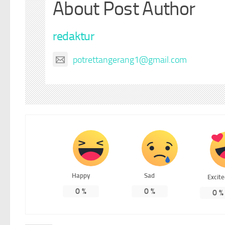
About Post Author
redaktur
potrettangerang1@gmail.com
Happy
Sad
Excit
0
%
0
%
0
%