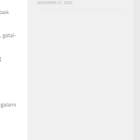
DESEMBER 27, 2025
baik
 gatal-
g
ngalami
s