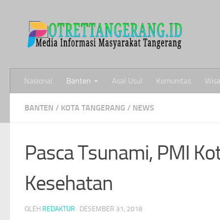
Skip to content
Nasional
Banten
Asal Usul
Komunitas
Wisa
BANTEN
/
KOTA TANGERANG
/
NEWS
Pasca Tsunami, PMI Ko
Kesehatan
OLEH
REDAKTUR
·
DESEMBER 31, 2018