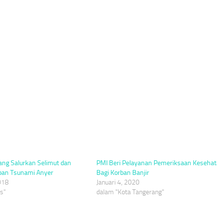
ang Salurkan Selimut dan
PMI Beri Pelayanan Pemeriksaan Keseha
ban Tsunami Anyer
Bagi Korban Banjir
018
Januari 4, 2020
s"
dalam "Kota Tangerang"