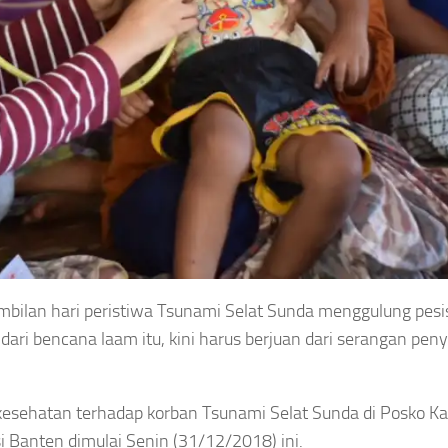
bilan hari peristiwa Tsunami Selat Sunda menggulung pesi
ri bencana laam itu, kini harus berjuan dari serangan peny
kesehatan terhadap korban Tsunami Selat Sunda di Posko 
i Banten dimulai Senin (31/12/2018) ini.