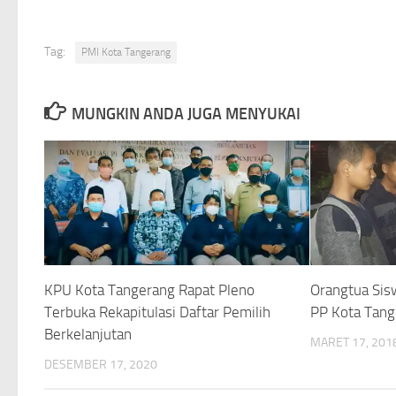
Tag:
PMI Kota Tangerang
MUNGKIN ANDA JUGA MENYUKAI
KPU Kota Tangerang Rapat Pleno
Orangtua Sis
Terbuka Rekapitulasi Daftar Pemilih
PP Kota Tan
Berkelanjutan
MARET 17, 201
DESEMBER 17, 2020