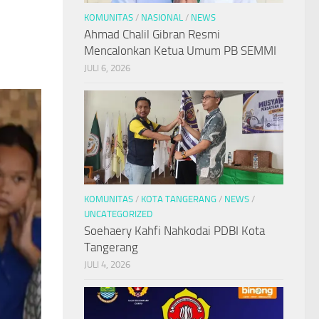
KOMUNITAS
/
NASIONAL
/
NEWS
Ahmad Chalil Gibran Resmi
Mencalonkan Ketua Umum PB SEMMI
JULI 6, 2026
KOMUNITAS
/
KOTA TANGERANG
/
NEWS
/
UNCATEGORIZED
Soehaery Kahfi Nahkodai PDBI Kota
Tangerang
JULI 4, 2026