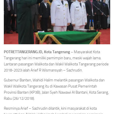
POTRETTANGERANG.ID, Kota Tangerang –
Masyarakat Kota
Tangerang hari ini memiliki pemimpin baru, meski wajah lama.
Lantaran pasangan Walikota dan Wakil Walikota Tangerang periode
2018-2023 ialah Arief R Wismansyah – Sachrudin.
Gubernur Banten, Wahidi Halim melantik pasangan Walikota dan
Wakil Walikota Tangerang itu di Kawasan Pusat Pemerintah
Provinsi Banten (KP3B), Jalan Syeh Nawawi Al Bantani, Kota Serang,
Rabu (26/12/2018).
Resminya Arief – Sachrudin dilantik, kini masyarakat di kota