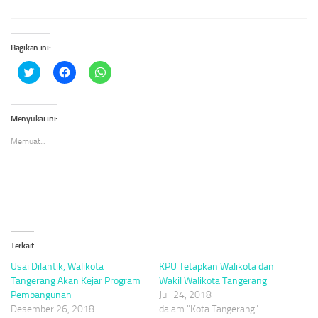
Bagikan ini:
Klik
Klik
Klik
untuk
untuk
untuk
berbagi
membagikan
berbagi
pada
di
di
Twitter(Membuka
Facebook(Membuka
WhatsApp(Membuka
di
di
di
Menyukai ini:
jendela
jendela
jendela
yang
yang
yang
Memuat...
baru)
baru)
baru)
Terkait
Usai Dilantik, Walikota
KPU Tetapkan Walikota dan
Tangerang Akan Kejar Program
Wakil Walikota Tangerang
Pembangunan
Juli 24, 2018
Desember 26, 2018
dalam "Kota Tangerang"