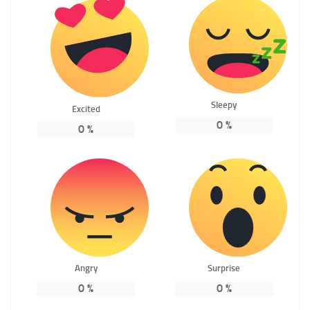
Sleepy
Excited
0
%
0
%
Angry
Surprise
0
%
0
%