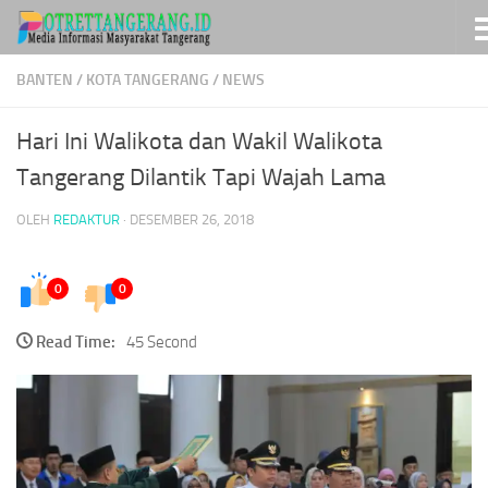
Skip to content
BANTEN
/
KOTA TANGERANG
/
NEWS
Hari Ini Walikota dan Wakil Walikota
Tangerang Dilantik Tapi Wajah Lama
OLEH
REDAKTUR
·
DESEMBER 26, 2018
0
0
Read Time:
45 Second