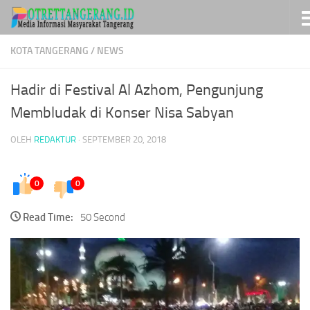
Skip to content
KOTA TANGERANG
/
NEWS
Hadir di Festival Al Azhom, Pengunjung
Membludak di Konser Nisa Sabyan
OLEH
REDAKTUR
·
SEPTEMBER 20, 2018
0
0
Read Time:
50 Second