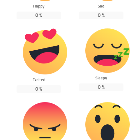
Happy
Sad
0
%
0
%
Sleepy
Excited
0
%
0
%