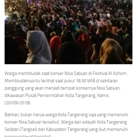
Warga membludak saat konser Nisa Sabyan di Festival Al Azhom.
Membludaknya itu terlihat saat pukul 18.30 WIB di sekitaran
panggung yang akan menjadi tempat konsernya Nisa Sabyan,
dikawasan Pusat Pemerintahan Kota Tangerang, Kamis
(20/09/2018).
Bahkan, bukan hanya warga Kota Tangerang saja yang memenuhi
konser Nisa Sabyan tersebut. Warga dari wilayah Kota Tangerang
Selatan (Tangsel) dan Kabupaten Tangerang yang ikut memenuhi
konser solawat tersebut.