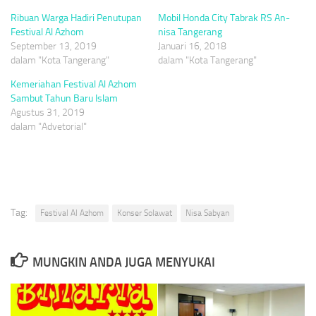
Ribuan Warga Hadiri Penutupan
Mobil Honda City Tabrak RS An-
Festival Al Azhom
nisa Tangerang
September 13, 2019
Januari 16, 2018
dalam "Kota Tangerang"
dalam "Kota Tangerang"
Kemeriahan Festival Al Azhom
Sambut Tahun Baru Islam
Agustus 31, 2019
dalam "Advetorial"
Tag:
Festival Al Azhom
Konser Solawat
Nisa Sabyan
MUNGKIN ANDA JUGA MENYUKAI