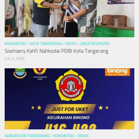
KOMUNITAS
/
KOTA TANGERANG
/
NEWS
/
UNCATEGORIZED
Soehaery Kahfi Nahkodai PDBI Kota Tangerang
JULI 4, 2026
KABUPATEN TANGERANG
/
KOMUNITAS
/
NEWS