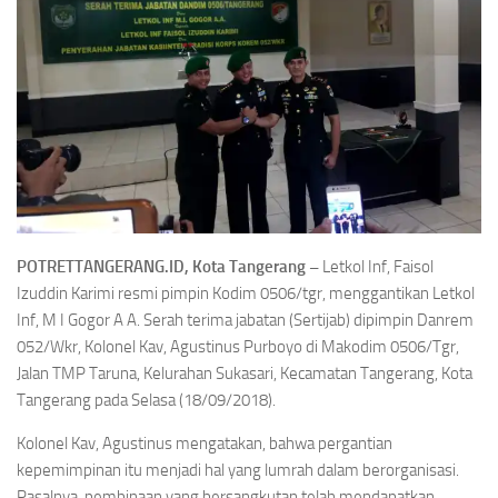
POTRETTANGERANG.ID, Kota Tangerang –
Letkol Inf, Faisol
Izuddin Karimi resmi pimpin Kodim 0506/tgr, menggantikan Letkol
Inf, M I Gogor A A. Serah terima jabatan (Sertijab) dipimpin Danrem
052/Wkr, Kolonel Kav, Agustinus Purboyo di Makodim 0506/Tgr,
Jalan TMP Taruna, Kelurahan Sukasari, Kecamatan Tangerang, Kota
Tangerang pada Selasa (18/09/2018).
Kolonel Kav, Agustinus mengatakan, bahwa pergantian
kepemimpinan itu menjadi hal yang lumrah dalam berorganisasi.
Pasalnya, pembinaan yang bersangkutan telah mendapatkan