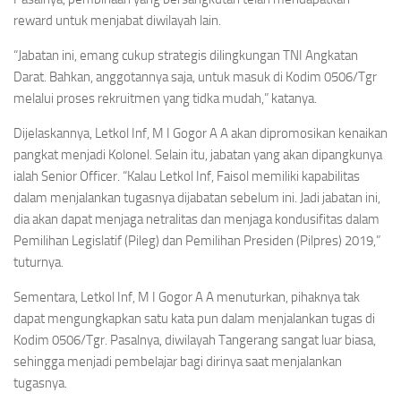
reward untuk menjabat diwilayah lain.
“Jabatan ini, emang cukup strategis dilingkungan TNI Angkatan
Darat. Bahkan, anggotannya saja, untuk masuk di Kodim 0506/Tgr
melalui proses rekruitmen yang tidka mudah,” katanya.
Dijelaskannya, Letkol Inf, M I Gogor A A akan dipromosikan kenaikan
pangkat menjadi Kolonel. Selain itu, jabatan yang akan dipangkunya
ialah Senior Officer. “Kalau Letkol Inf, Faisol memiliki kapabilitas
dalam menjalankan tugasnya dijabatan sebelum ini. Jadi jabatan ini,
dia akan dapat menjaga netralitas dan menjaga kondusifitas dalam
Pemilihan Legislatif (Pileg) dan Pemilihan Presiden (Pilpres) 2019,”
tuturnya.
Sementara, Letkol Inf, M I Gogor A A menuturkan, pihaknya tak
dapat mengungkapkan satu kata pun dalam menjalankan tugas di
Kodim 0506/Tgr. Pasalnya, diwilayah Tangerang sangat luar biasa,
sehingga menjadi pembelajar bagi dirinya saat menjalankan
tugasnya.