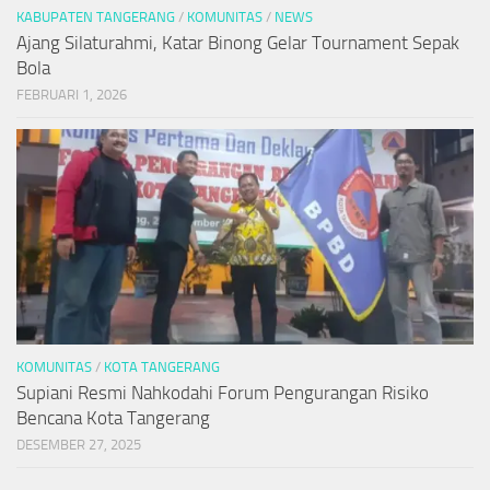
KABUPATEN TANGERANG
/
KOMUNITAS
/
NEWS
Ajang Silaturahmi, Katar Binong Gelar Tournament Sepak
Bola
FEBRUARI 1, 2026
KOMUNITAS
/
KOTA TANGERANG
Supiani Resmi Nahkodahi Forum Pengurangan Risiko
Bencana Kota Tangerang
DESEMBER 27, 2025