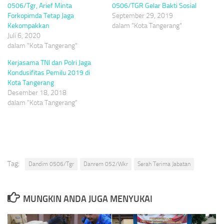
0506/Tgr, Arief Minta
0506/TGR Gelar Bakti Sosial
Forkopimda Tetap Jaga
September 29, 2019
Kekompakkan
dalam "Kota Tangerang"
Juli 6, 2020
dalam "Kota Tangerang"
Kerjasama TNI dan Polri Jaga
Kondusifitas Pemilu 2019 di
Kota Tangerang
Desember 18, 2018
dalam "Kota Tangerang"
Tag:
Dandim 0506/Tgr
Danrem 052/Wkr
Serah Terima Jabatan
MUNGKIN ANDA JUGA MENYUKAI