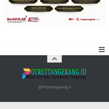
@Potrettangerang.id