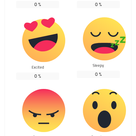
0
%
0
%
Sleepy
Excited
0
%
0
%