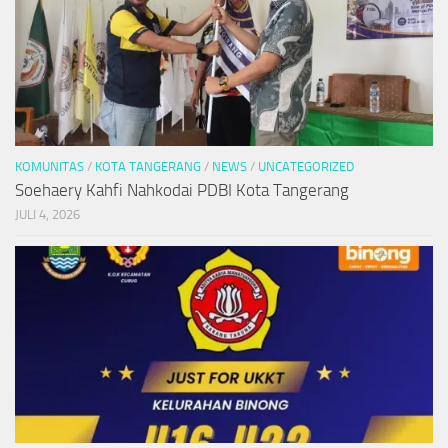
KOMUNITAS
/
KOTA TANGERANG
/
NEWS
/
UNCATEGORIZED
Soehaery Kahfi Nahkodai PDBI Kota Tangerang
JULI 4, 2026