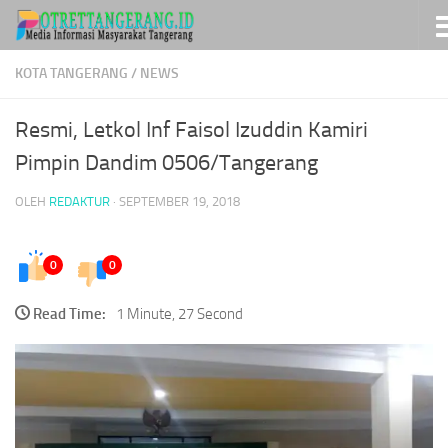
Skip to content
KOTA TANGERANG
/
NEWS
Resmi, Letkol Inf Faisol Izuddin Kamiri
Pimpin Dandim 0506/Tangerang
OLEH
REDAKTUR
·
SEPTEMBER 19, 2018
0
0
Read Time:
1 Minute, 27 Second