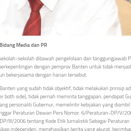
 Bidang Media dan PR
 sekolah-sekolah dibawah pengelolaan dan tanggungjawab 
 berkepentingan dengan pemprov Banten untuk tidak menjad
un bekerjasama dengan harian tersebut.
nten yang sudah tidak objektif, tidak melakukan prinsip adi
er both side), tidak pernah meminta tanggapan, pendapat G
ng personaliti Gubernur, memelintir kebijakan yang diambil
anggar Peraturan Dewan Pers Nomor: 6/Peraturan-DP/V/2
/III/2006 tentang Kode Etik Jurnalistik Sebagai Peratura
sikap independen, menghasilkan berita yang akurat, berimb