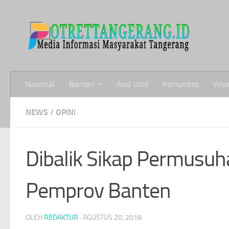
Skip to content
Nasional
Banten
Asal Usul
Komunitas
Wisa
NEWS
/
OPINI
Dibalik Sikap Permusu
Pemprov Banten
OLEH
REDAKTUR
·
AGUSTUS 20, 2018