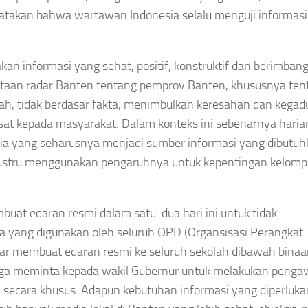
ikatakan bahwa wartawan Indonesia selalu menguji informasi
kan informasi yang sehat, positif, konstruktif dan berimban
taan radar Banten tentang pemprov Banten, khususnya ten
tnah, tidak berdasar fakta, menimbulkan keresahan dan kega
sat kepada masyarakat. Dalam konteks ini sebenarnya haria
ia yang seharusnya menjadi sumber informasi yang dibutuh
ustru menggunakan pengaruhnya untuk kepentingan kelomp
uat edaran resmi dalam satu-dua hari ini untuk tidak
a yang digunakan oleh seluruh OPD (Organsisasi Perangkat
agar membuat edaran resmi ke seluruh sekolah dibawah bina
uga meminta kepada wakil Gubernur untuk melakukan peng
uasi secara khusus. Adapun kebutuhan informasi yang diperluk