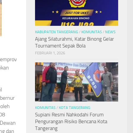
KABUPATEN TANGERANG
/
KOMUNITAS
/
NEWS
Ajang Silaturahmi, Katar Binong Gelar
Tournament Sepak Bola
FEBRUARI 1, 2026
Pemprov
ikan
l
ubernur
 oleh
KOMUNITAS
/
KOTA TANGERANG
008
Supiani Resmi Nahkodahi Forum
Pengurangan Risiko Bencana Kota
n Dewan
Tangerang
ang dan