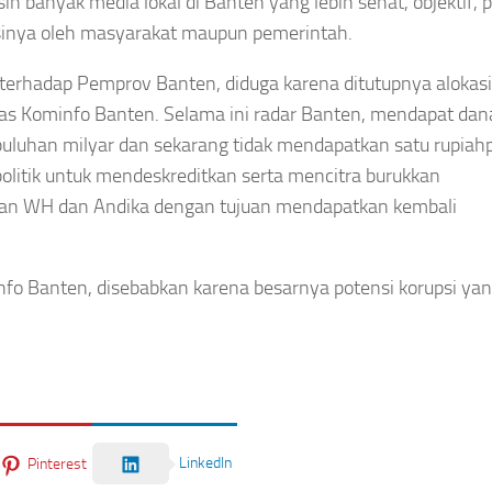
anyak media lokal di Banten yang lebih sehat, objektif, po
masinya oleh masyarakat maupun pemerintah.
 terhadap Pemprov Banten, diduga karena ditutupnya alokas
 Dinas Kominfo Banten. Selama ini radar Banten, mendapat dan
puluhan milyar dan sekarang tidak mendapatkan satu rupiah
olitik untuk mendeskreditkan serta mencitra burukkan
nan WH dan Andika dengan tujuan mendapatkan kembali
nfo Banten, disebabkan karena besarnya potensi korupsi ya
LinkedIn
Pinterest