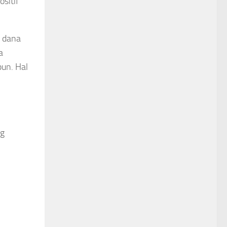
sitif
i dana
a
pun. Hal
ng