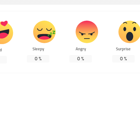
Sleepy
Angry
Surprise
ed
0
%
0
%
0
%