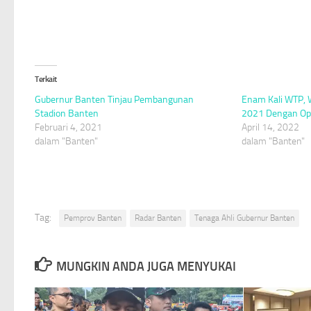
Terkait
Gubernur Banten Tinjau Pembangunan
Enam Kali WTP, 
Stadion Banten
2021 Dengan Opi
Februari 4, 2021
April 14, 2022
dalam "Banten"
dalam "Banten"
Tag:
Pemprov Banten
Radar Banten
Tenaga Ahli Gubernur Banten
MUNGKIN ANDA JUGA MENYUKAI