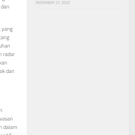
DESEMBER 27, 2025
 dan
g yang
tang
duhan
n radar
kan
ok dan
an
awasan
an dalam