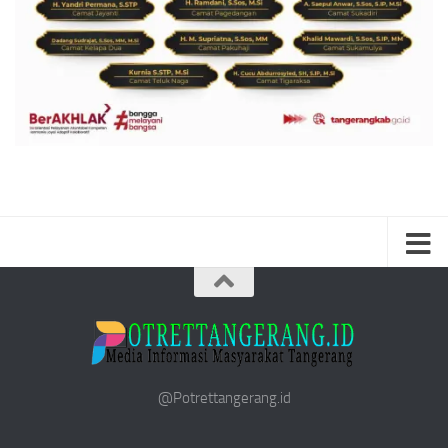
@Potrettangerang.id