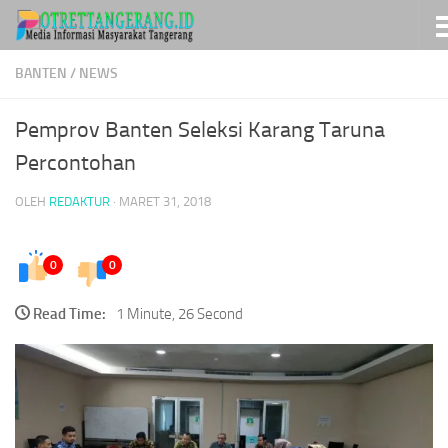
Skip to content
BANTEN
/
NEWS
Pemprov Banten Seleksi Karang Taruna
Percontohan
OLEH
REDAKTUR
·
MARET 31, 2018
0
0
Read Time:
1 Minute, 26 Second