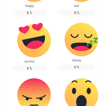
Happy
Sad
0
%
0
%
Sleepy
Excited
0
%
0
%