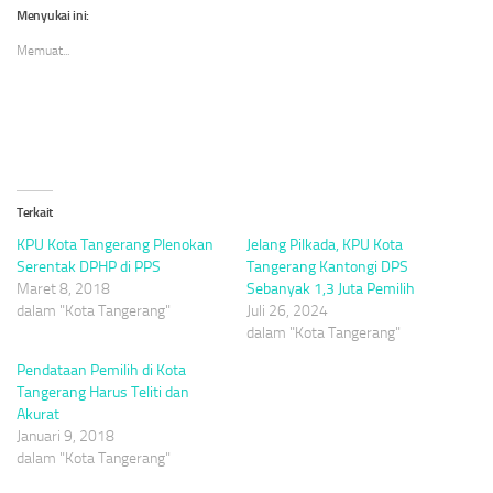
di
di
di
Menyukai ini:
jendela
jendela
jendela
yang
yang
yang
Memuat...
baru)
baru)
baru)
Terkait
KPU Kota Tangerang Plenokan
Jelang Pilkada, KPU Kota
Serentak DPHP di PPS
Tangerang Kantongi DPS
Maret 8, 2018
Sebanyak 1,3 Juta Pemilih
dalam "Kota Tangerang"
Juli 26, 2024
dalam "Kota Tangerang"
Pendataan Pemilih di Kota
Tangerang Harus Teliti dan
Akurat
Januari 9, 2018
dalam "Kota Tangerang"