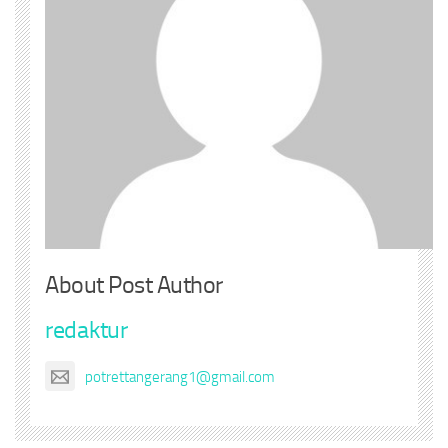
About Post Author
redaktur
potrettangerang1@gmail.com