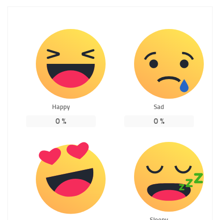
Happy
Sad
0
%
0
%
Sleepy