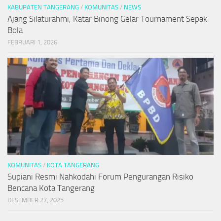
KABUPATEN TANGERANG
/
KOMUNITAS
/
NEWS
Ajang Silaturahmi, Katar Binong Gelar Tournament Sepak
Bola
FEBRUARI 1, 2026
KOMUNITAS
/
KOTA TANGERANG
Supiani Resmi Nahkodahi Forum Pengurangan Risiko
Bencana Kota Tangerang
DESEMBER 27, 2025