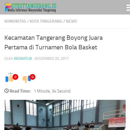
Skip to content
KOMUNITAS
/
KOTA TANGERANG
/
NEWS
Kecamatan Tangerang Boyong Juara
Pertama di Turnamen Bola Basket
OLEH
REDAKTUR
·
NOVEMBER 20, 2017
0
0
Read Time:
1 Minute, 34 Second