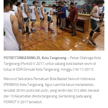
POTRETTANGERANG.ID, Kota Tangerang –
Pekan Olahraga Kota
Tangerang (Porkot) V 2017, untuk cabang bola basket resmi di
tutup di GOR Dimyati Kota Tangerang, minggu (19/11/2017).
Menurut Sekretaris Persatuan Bola Basket Seluruh Indonesia
(PERBASI) Kota Tangerang, Agus Lasmita karya menjelaskan,
tercatat 26 tim putra dan putri, yang terdiri dari 312 atlet, berasal
dari 13 Kecamatan dikota tangerang, bertanding pada ajang
PORKOT V 2017 tersebut.