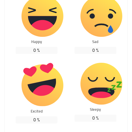
Happy
Sad
0
%
0
%
Sleepy
Excited
0
%
0
%