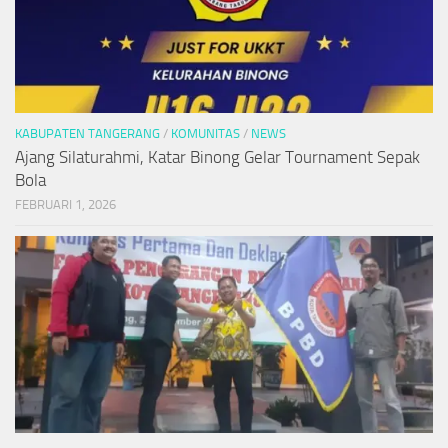
KABUPATEN TANGERANG
/
KOMUNITAS
/
NEWS
Ajang Silaturahmi, Katar Binong Gelar Tournament Sepak
Bola
FEBRUARI 1, 2026