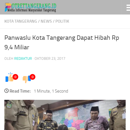
Skip to content
KOTA TANGERANG
/
NEWS
/
POLITIK
Panwaslu Kota Tangerang Dapat Hibah Rp
9,4 Miliar
OLEH
REDAKTUR
·
OKTOBER 23, 2017
0
0
Read Time:
1 Minute, 1 Second