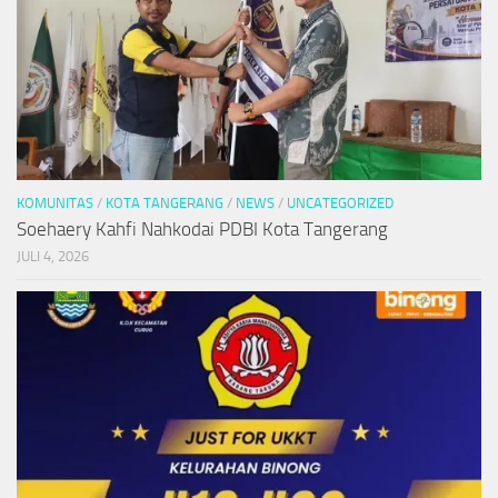
KOMUNITAS
/
KOTA TANGERANG
/
NEWS
/
UNCATEGORIZED
Soehaery Kahfi Nahkodai PDBI Kota Tangerang
JULI 4, 2026