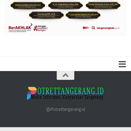
@Potrettangerang.id