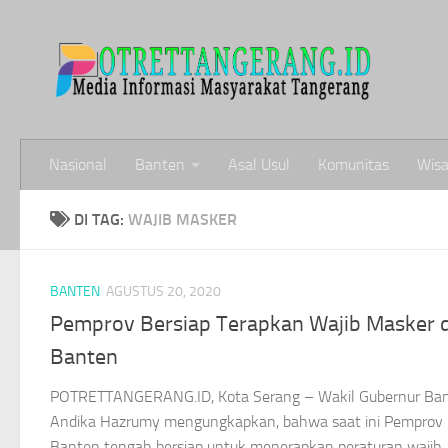
Skip to content
Nasional
Banten
Asal Usul
Komunitas
Wisa
DI TAG:
WAJIB MASKER
BANTEN
AGUSTUS 20, 2020
Pemprov Bersiap Terapkan Wajib Masker d
Banten
POTRETTANGERANG.ID, Kota Serang – Wakil Gubernur Ban
Andika Hazrumy mengungkapkan, bahwa saat ini Pemprov
Banten tengah bersiap untuk menerapkan peraturan wajib