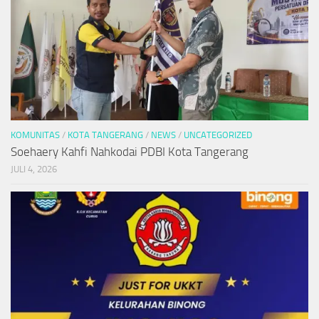
KOMUNITAS
/
KOTA TANGERANG
/
NEWS
/
UNCATEGORIZED
Soehaery Kahfi Nahkodai PDBI Kota Tangerang
JULI 4, 2026