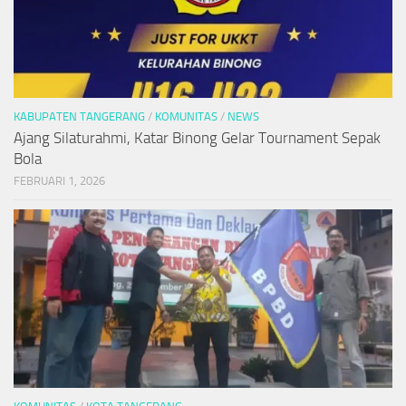
KABUPATEN TANGERANG
/
KOMUNITAS
/
NEWS
Ajang Silaturahmi, Katar Binong Gelar Tournament Sepak
Bola
FEBRUARI 1, 2026